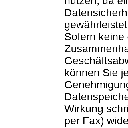
nutzen, da ei
Datensicherhe
gewährleiste
Sofern keine 
Zusammenhan
Geschäftsabw
können Sie je
Genehmigung 
Datenspeicher
Wirkung schri
per Fax) wide