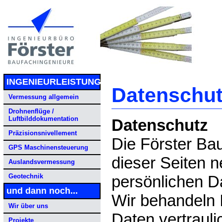
INGENIEURLEISTUNGEN
Datenschu
Vermessung allgemein
Drohnenflüge /
Luftbilddokumentation
Datenschutz
Präzisionsnivellement
Die Förster Bau
GPS Maschinensteuerung
dieser Seiten 
Auslandsvermessung
persönlichen Da
Geotechnik
und dann noch...
Wir behandeln
Wir über uns
Daten vertraul
Projekte